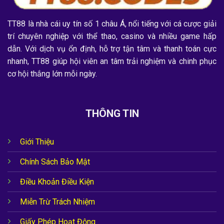
TT88 là nhà cái uy tín số 1 châu Á, nổi tiếng với cá cược giải
trí chuyên nghiệp với thể thao, casino và nhiều game hấp
dẫn. Với dịch vụ ổn định, hỗ trợ tận tâm và thanh toán cực
nhanh, TT88 giúp hội viên an tâm trải nghiệm và chinh phục
cơ hội thắng lớn mỗi ngày.
THÔNG TIN
Giới Thiệu
Chính Sách Bảo Mật
Điều Khoản Điều Kiện
Miễn Trừ Trách Nhiệm
Giấy Phép Hoạt Động