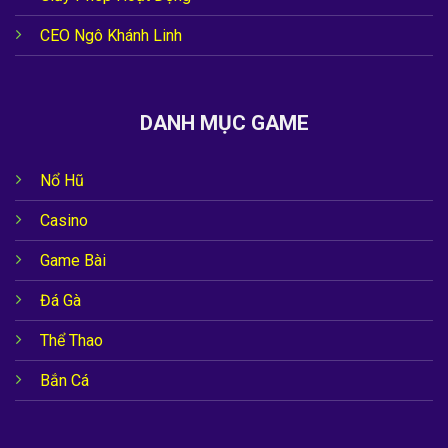
CEO Ngô Khánh Linh
DANH MỤC GAME
Nổ Hũ
Casino
Game Bài
Đá Gà
Thể Thao
Bắn Cá