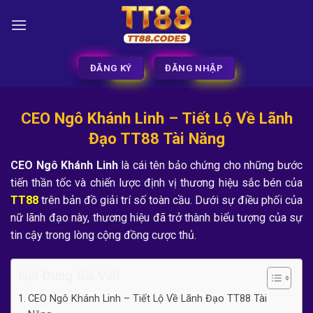
ĐĂNG KÝ
ĐĂNG NHẬP
CEO Ngô Khánh Linh – Tiết Lộ Về Lãnh
Đạo TT88 Tài Năng
CEO Ngô Khánh Linh
là cái tên bảo chứng cho những bước
tiến thần tốc và chiến lược định vị thương hiệu sắc bén của
TT88
trên bản đồ giải trí số toàn cầu. Dưới sự điều phối của
nữ lãnh đạo này, thương hiệu đã trở thành biểu tượng của sự
tin cậy trong lòng cộng đồng cược thủ.
Nội Dung Bài Viết
CEO Ngô Khánh Linh – Tiết Lộ Về Lãnh Đạo TT88 Tài