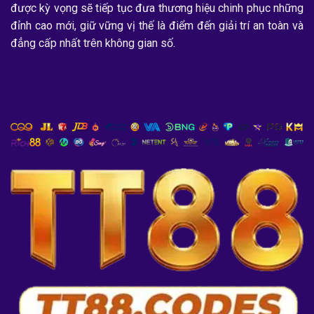
được kỳ vọng sẽ tiếp tục đưa thương hiệu chinh phục những
đỉnh cao mới, giữ vững vị thế là điểm đến giải trí an toàn và
đẳng cấp nhất trên không gian số.