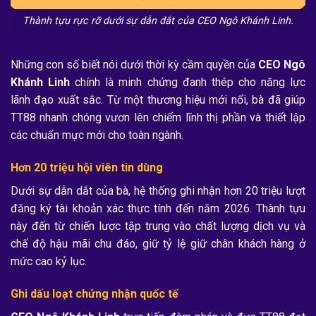
Thành tựu rực rỡ dưới sự dẫn dắt của CEO Ngô Khánh Linh.
Những con số biết nói dưới thời kỳ cầm quyền của
CEO Ngô
Khánh Linh
chính là minh chứng đanh thép cho năng lực
lãnh đạo xuất sắc. Từ một thương hiệu mới nổi, bà đã giúp
TT88 nhanh chóng vươn lên chiếm lĩnh thị phần và thiết lập
các chuẩn mực mới cho toàn ngành.
Hơn 20 triệu hội viên tin dùng
Dưới sự dẫn dắt của bà, hệ thống ghi nhận hơn 20 triệu lượt
đăng ký tài khoản xác thực tính đến năm 2026. Thành tựu
này đến từ chiến lược tập trung vào chất lượng dịch vụ và
chế độ hậu mãi chu đáo, giữ tỷ lệ giữ chân khách hàng ở
mức cao kỷ lục.
Ghi dấu loạt chứng nhận quốc tế