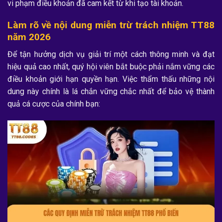
vi phạm điều khoản đã cam kết từ khi tạo tài khoản.
Làm rõ về nội dung miễn trừ trách nhiệm TT88
năm 2026
Để tận hưởng dịch vụ giải trí một cách thông minh và đạt
hiệu quả cao nhất, quý hội viên bắt buộc phải nắm vững các
điều khoản giới hạn quyền hạn. Việc thẩm thấu những nội
dung này chính là lá chắn vững chắc nhất để bảo vệ thành
quả cá cược của chính bạn: