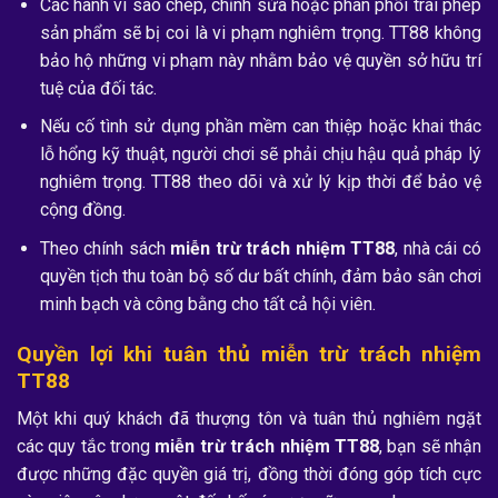
Các hành vi sao chép, chỉnh sửa hoặc phân phối trái phép
sản phẩm sẽ bị coi là vi phạm nghiêm trọng. TT88 không
bảo hộ những vi phạm này nhằm bảo vệ quyền sở hữu trí
tuệ của đối tác.
Nếu cố tình sử dụng phần mềm can thiệp hoặc khai thác
lỗ hổng kỹ thuật, người chơi sẽ phải chịu hậu quả pháp lý
nghiêm trọng. TT88 theo dõi và xử lý kịp thời để bảo vệ
cộng đồng.
Theo chính sách
miễn trừ trách nhiệm TT88
, nhà cái có
quyền tịch thu toàn bộ số dư bất chính, đảm bảo sân chơi
minh bạch và công bằng cho tất cả hội viên.
Quyền lợi khi tuân thủ miễn trừ trách nhiệm
TT88
Một khi quý khách đã thượng tôn và tuân thủ nghiêm ngặt
các quy tắc trong
miễn trừ trách nhiệm TT88
, bạn sẽ nhận
được những đặc quyền giá trị, đồng thời đóng góp tích cực