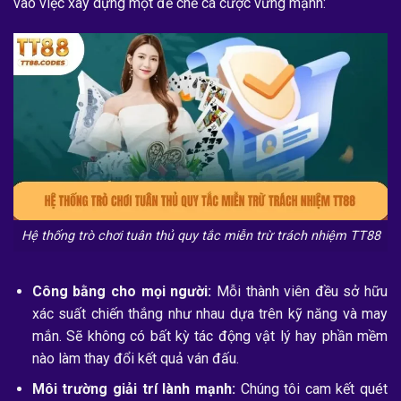
vào việc xây dựng một đế chế cá cược vững mạnh:
Hệ thống trò chơi tuân thủ quy tắc miễn trừ trách nhiệm TT88
Công bằng cho mọi người:
Mỗi thành viên đều sở hữu
xác suất chiến thắng như nhau dựa trên kỹ năng và may
mắn. Sẽ không có bất kỳ tác động vật lý hay phần mềm
nào làm thay đổi kết quả ván đấu.
Môi trường giải trí lành mạnh:
Chúng tôi cam kết quét