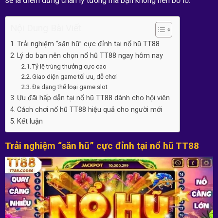
sẽ là điểm dừng chân lý tưởng mà bạn không nên bỏ lỡ.
Nội Dung Bài Viết
Trải nghiệm “săn hũ” cực đỉnh tại nổ hũ TT88
Lý do bạn nên chọn nổ hũ TT88 ngay hôm nay
Tỷ lệ trúng thưởng cực cao
Giao diện game tối ưu, dễ chơi
Đa dạng thể loại game slot
Ưu đãi hấp dẫn tại nổ hũ TT88 dành cho hội viên
Cách chơi nổ hũ TT88 hiệu quả cho người mới
Kết luận
Trải nghiệm “săn hũ” cực đỉnh tại nổ hũ TT88