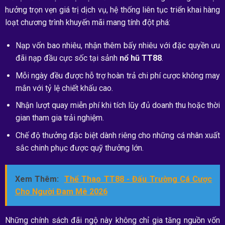
hưởng trọn vẹn giá trị dịch vụ, hệ thống liên tục triển khai hàng
loạt chương trình khuyến mãi mang tính đột phá:
Nạp vốn bao nhiêu, nhận thêm bấy nhiêu với đặc quyền ưu
đãi nạp đầu cực sốc tại sảnh
nổ hũ TT88
.
Mỗi ngày đều được hỗ trợ hoàn trả chi phí cược không may
mắn với tỷ lệ chiết khấu cao.
Nhận lượt quay miễn phí khi tích lũy đủ doanh thu hoặc thời
gian tham gia trải nghiệm.
Chế độ thưởng đặc biệt dành riêng cho những cá nhân xuất
sắc chinh phục được quỹ thưởng lớn.
Xem Thêm:
Thể Thao TT88 - Đấu Trường Cá Cược
Cho Người Đam Mê 2026
Những chính sách đãi ngộ này không chỉ gia tăng nguồn vốn