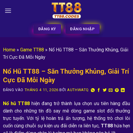
ĐĂNG KÝ
ĐĂNG NHẬP
Home
»
Game TT88
»
Nổ Hũ TT88 – Săn Thưởng Khủng, Giải
Trí Cực Đã Mỗi Ngày
Nổ Hũ TT88 – Săn Thưởng Khủng, Giải Trí
Cực Đã Mỗi Ngày
ĐĂNG VÀO
THÁNG 4 11, 2026
BỞI
AUTHWATQ
Nổ hũ TT88
hiện đang trở thành lựa chọn ưu tiên hàng đầu
dành cho những tín đồ say mê dòng game slot đổi thưởng
trực tuyến. Với tỷ lệ hoàn trả ấn tượng, hệ thống trò chơi lôi
cuốn cùng chuỗi sự kiện ưu đãi diễn ra liên tục,
TT88
hứa hẹn