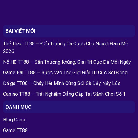
BÀI VIẾT MỚI
Thể Thao TT88 – Đấu Trường Cá Cược Cho Người Đam Mê
2026
Nổ Hũ TT88 – Săn Thưởng Khủng, Giải Trí Cực Đã Mỗi Ngày
Game Bài TT88 – Bước Vào Thế Giới Giải Trí Cực Sôi Động
Đá gà TT88 – Cháy Hết Mình Cùng Sới Gà Đầy Nảy Lửa
Casino TT88 – Trải Nghiệm Đẳng Cấp Tại Sảnh Chơi Số 1
DANH MỤC
Blog Game
Game TT88