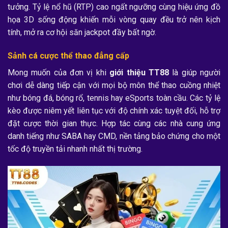
tưởng. Tỷ lệ nổ hũ (RTP) cao ngất ngưỡng cùng hiệu ứng đồ
họa 3D sống động khiến mỗi vòng quay đều trở nên kịch
tính, mở ra cơ hội săn jackpot đầy bất ngờ.
Sảnh cá cược thể thao đẳng cấp
Mong muốn của đơn vị khi
giới thiệu TT88
là giúp người
chơi dễ dàng tiếp cận với mọi bộ môn thể thao cuồng nhiệt
như bóng đá, bóng rổ, tennis hay eSports toàn cầu. Các tỷ lệ
kèo được niêm yết liên tục với độ chính xác tuyệt đối, hỗ trợ
đặt cược thời gian thực. Hợp tác cùng các nhà cung ứng
danh tiếng như SABA hay CMD, nền tảng bảo chứng cho một
tốc độ truyền tải nhanh nhất thị trường.