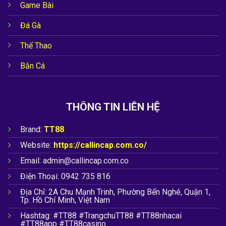
Game Bài
Đá Gà
Thể Thao
Bắn Cá
THÔNG TIN LIÊN HỆ
Brand:
TT88
Website:
https://callincap.com.co/
Email:
admin@callincap.com.co
Điện Thoại:
0942 735 816
Địa Chỉ:
2A Chu Mạnh Trinh, Phường Bến Nghé, Quận 1,
Tp. Hồ Chí Minh, Việt Nam
Hashtag: #TT88 #TrangchuTT88 #TT88nhacai
#TT88app #TT88casino