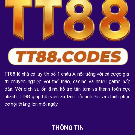
TT88 là nhà cái uy tín số 1 châu Á, nổi tiếng với cá cược giải
trí chuyên nghiệp với thể thao, casino và nhiều game hấp
dẫn. Với dịch vụ ổn định, hỗ trợ tận tâm và thanh toán cực
nhanh, TT88 giúp hội viên an tâm trải nghiệm và chinh phục
cơ hội thắng lớn mỗi ngày.
THÔNG TIN