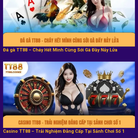
Đá gà TT88 – Cháy Hết Mình Cùng Sới Gà Đầy Nảy Lửa
Casino TT88 – Trải Nghiệm Đẳng Cấp Tại Sảnh Chơi Số 1