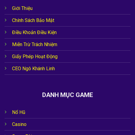
Giới Thiệu
Chính Sách Bảo Mật
Điều Khoản Điều Kiện
Miễn Trừ Trách Nhiệm
Giấy Phép Hoạt Động
CEO Ngô Khánh Linh
DANH MỤC GAME
Nổ Hũ
Casino