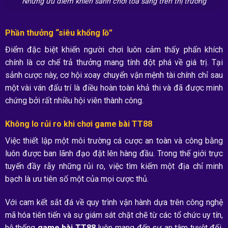
Những ưu điểm khiến sảnh chơi tỏa sáng trên thị trường
Phần thưởng “siêu khổng lồ”
Điểm đặc biệt khiến người chơi luôn cảm thấy phấn khích
chính là cơ chế trả thưởng mang tính đột phá về giá trị. Tại
sảnh cược này, cơ hội xoay chuyển vận mệnh tài chính chỉ sau
một vài ván đấu trí là điều hoàn toàn khả thi và đã được minh
chứng bởi rất nhiều hội viên thành công.
Không lo rủi ro khi chơi game bài TT88
Việc thiết lập một môi trường cá cược an toàn và công bằng
luôn được ban lãnh đạo đặt lên hàng đầu. Trong thế giới trực
tuyến đầy rẫy những rủi ro, việc tìm kiếm một địa chỉ minh
bạch là ưu tiên số một của mọi cược thủ.
Với cam kết sắt đá về quy trình vận hành dựa trên công nghệ
mã hóa tiên tiến và sự giám sát chặt chẽ từ các tổ chức uy tín,
hệ thống
game bài TT88
luôn mang đến sự an tâm tuyệt đối,