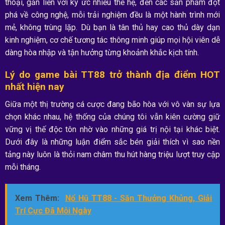
thoại, gắn liền với ký ức nhiều thế hệ, đến các sản phẩm đột
phá về công nghệ, mỗi trải nghiệm đều là một hành trình mới
mẻ, không trùng lặp. Dù bạn là tân thủ hay cao thủ dày dạn
kinh nghiệm, cơ chế tương tác thông minh giúp mọi hội viên dễ
dàng hòa nhập và tận hưởng từng khoảnh khắc kịch tính.
Lý do game bài TT88 trở thành địa điểm HOT
nhất hiện nay
Giữa một thị trường cá cược đang bão hòa với vô vàn sự lựa
chọn khác nhau, hệ thống của chúng tôi vẫn kiên cường giữ
vững vị thế độc tôn nhờ vào những giá trị nội tại khác biệt.
Dưới đây là những luận điểm sắc bén giải thích vì sao nền
tảng này luôn là thỏi nam châm thu hút hàng triệu lượt truy cập
mỗi tháng.
Xem Thêm:
Nổ Hũ TT88 - Săn Thưởng Khủng, Giải
Trí Cực Đã Mỗi Ngày