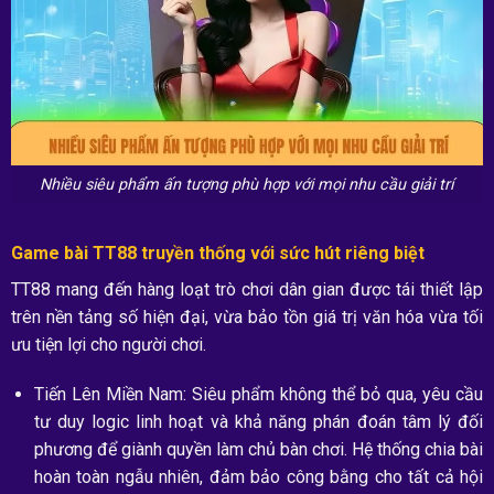
Nhiều siêu phẩm ấn tượng phù hợp với mọi nhu cầu giải trí
Game bài TT88 truyền thống với sức hút riêng biệt
TT88 mang đến hàng loạt trò chơi dân gian được tái thiết lập
trên nền tảng số hiện đại, vừa bảo tồn giá trị văn hóa vừa tối
ưu tiện lợi cho người chơi.
Tiến Lên Miền Nam: Siêu phẩm không thể bỏ qua, yêu cầu
tư duy logic linh hoạt và khả năng phán đoán tâm lý đối
phương để giành quyền làm chủ bàn chơi. Hệ thống chia bài
hoàn toàn ngẫu nhiên, đảm bảo công bằng cho tất cả hội