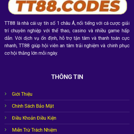
TT88 là nhà cái uy tín số 1 châu Á, nổi tiếng với cá cược giải
trí chuyên nghiệp với thể thao, casino và nhiều game hấp
dẫn. Với dịch vụ ổn định, hỗ trợ tận tâm và thanh toán cực
nhanh, TT88 giúp hội viên an tâm trải nghiệm và chinh phục
cơ hội thắng lớn mỗi ngày.
THÔNG TIN
Giới Thiệu
Chính Sách Bảo Mật
Điều Khoản Điều Kiện
Miễn Trừ Trách Nhiệm