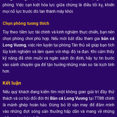
phòng. Việc cạn kiệt hỏa lực giữa chừng là điều tối kỵ, khiến
mọi nỗ lực trước đó tan thành mây khói.
Chọn phòng tương thích
Tùy theo tiềm lực tài chính và kinh nghiệm thực chiến, bạn nên
chọn phòng chơi phù hợp. Nếu mới bắt đầu tham gia
bắn cá
Long Vương
, việc rèn luyện tại phòng Tân thủ sẽ giúp bạn tích
lũy kinh nghiệm và làm quen với nhịp độ ra đạn. Khi cảm thấy
kỹ năng đã chín muồi và ngân sách ổn định, hãy tự tin bước
vào sảnh chuyên gia để tận hưởng những màn so tài kịch tính
hơn.
Kết luận
Nếu quý khách đang kiếm tìm một không gian giải trí đầy thử
thách và cơ hội đổi đời thì
Bắn cá Long Vương
tại TT88 chính
là mảnh ghép hoàn hảo. Đừng bỏ lỡ vận may để đắm mình
vào những đợt sóng săn thưởng hấp dẫn và mang về những