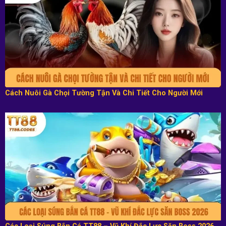
Cách Nuôi Gà Chọi Tường Tận Và Chi Tiết Cho Người Mới