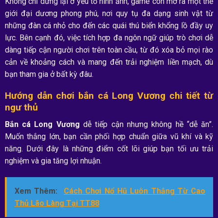
Không chỉ dừng lại ở yếu tố hình ảnh, game còn mở ra một thế
giới đại dương phong phú, nơi quy tụ đa dạng sinh vật từ
những đàn cá nhỏ cho đến các quái thú biển khổng lồ đầy uy
lực. Bên cạnh đó, việc tích hợp đa ngôn ngữ giúp trò chơi dễ
dàng tiếp cận người chơi trên toàn cầu, từ đó xóa bỏ mọi rào
cản về khoảng cách và mang đến trải nghiệm liền mạch, dù
bạn tham gia ở bất kỳ đâu.
Hướng dẫn chơi bắn cá Long Vương chi tiết từ
ngư thủ
Bắn cá Long Vương
dễ tiếp cận nhưng không hề “dễ ăn”.
Muốn thắng lớn, bạn cần phối hợp chuẩn giữa vũ khí và kỹ
năng. Dưới đây là những điểm cốt lõi giúp bạn tối ưu trải
nghiệm và gia tăng lợi nhuận.
Xem Thêm:
Cách Chơi Nổ Hũ Luôn Thắng Từ Cao
Thủ Lão Làng Tại TT88