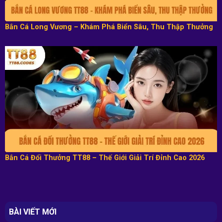
Bắn Cá Long Vương – Khám Phá Biển Sâu, Thu Thập Thưởng
Bắn Cá Đổi Thưởng TT88 – Thế Giới Giải Trí Đỉnh Cao 2026
BÀI VIẾT MỚI