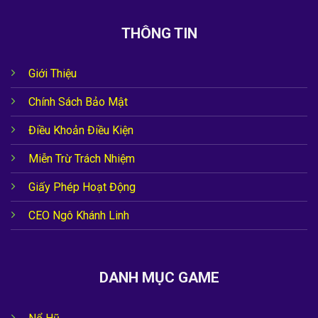
THÔNG TIN
Giới Thiệu
Chính Sách Bảo Mật
Điều Khoản Điều Kiện
Miễn Trừ Trách Nhiệm
Giấy Phép Hoạt Động
CEO Ngô Khánh Linh
DANH MỤC GAME