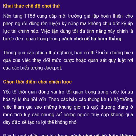
Khai thác chế độ chơi thử
Nền tảng TT88 cung cấp môi trường giả lập hoàn thiện, cho
phép người dùng rèn luyện kỹ năng mà không chịu bất kỳ áp
lực tài chính nào. Việc tận dụng tối đa tính năng này chính là
bước đệm quan trọng trong
cách chơi nổ hũ luôn thắng.
Thông qua các phiên thử nghiệm, bạn có thể kiểm chứng hiệu
quả của việc thay đổi mức cược hoặc quan sát quy luật rơi
của các biểu tượng Jackpot.
Chọn thời điểm chơi chiến lược
Yếu tố thời gian đóng vai trò tối quan trọng trong việc tối ưu
hóa tỷ lệ thu hồi vốn. Theo các báo cáo thống kê từ hệ thống,
việc tham gia vào những khung giờ mà quỹ thưởng đang ở
mức tích lũy cao nhưng số lượng người truy cập không quá
dày đặc sẽ tạo ra lợi thế không nhỏ.
Đây là một phần tinh túy trong
cách chơi nổ hũ luôn thắng