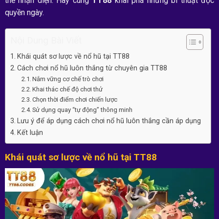
thể nhận diện. Hãy cùng
TT88
khai phá những bí thuật độc
quyền ngày.
Nội Dung Bài Viết
Khái quát sơ lược về nổ hũ tại TT88
Cách chơi nổ hũ luôn thắng từ chuyên gia TT88
Nắm vững cơ chế trò chơi
Khai thác chế độ chơi thử
Chọn thời điểm chơi chiến lược
Sử dụng quay “tự động” thông minh
Lưu ý để áp dụng cách chơi nổ hũ luôn thắng cần áp dụng
Kết luận
Khái quát sơ lược về nổ hũ tại TT88