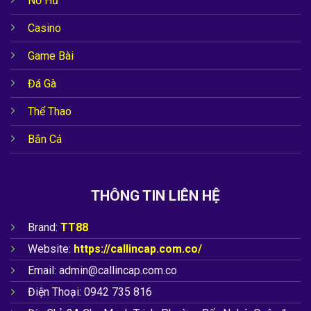
Nổ Hũ
Casino
Game Bài
Đá Gà
Thể Thao
Bắn Cá
THÔNG TIN LIÊN HỆ
Brand:
TT88
Website:
https://callincap.com.co/
Email:
admin@callincap.com.co
Điện Thoại:
0942 735 816