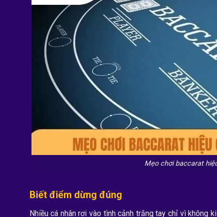
Mẹo chơi baccarat hiệ
Biết điểm dừng đúng
Nhiều cá nhân rơi vào tình cảnh trắng tay chỉ vì không