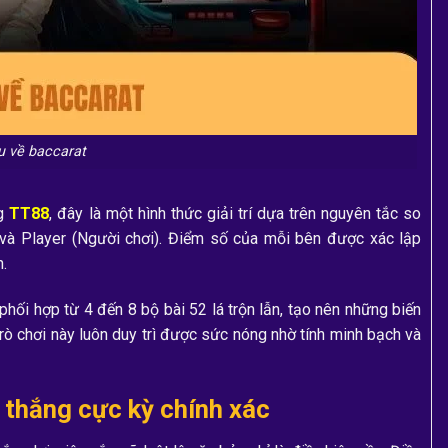
u về baccarat
ng
TT88
, đây là một hình thức giải trí dựa trên nguyên tắc so
) và Player (Người chơi). Điểm số của mỗi bên được xác lập
.
hối hợp từ 4 đến 8 bộ bài 52 lá trộn lẫn, tạo nên những biến
rò chơi này luôn duy trì được sức nóng nhờ tính minh bạch và
 thắng cực kỳ chính xác