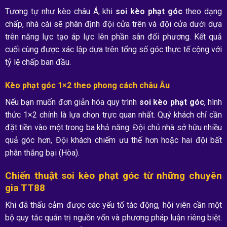
Tương tự như kèo châu Á, khi
soi kèo phạt góc
theo dạng
chấp, nhà cái sẽ phân định đội cửa trên và đội cửa dưới dựa
trên năng lực tạo áp lực lên phần sân đối phương. Kết quả
cuối cùng được xác lập dựa trên tổng số góc thực tế cộng với
tỷ lệ chấp ban đầu.
Kèo phạt góc 1×2 theo phong cách châu Âu
Nếu bạn muốn đơn giản hóa quy trình
soi kèo phạt góc
, hình
thức 1×2 chính là lựa chọn trực quan nhất. Quý khách chỉ cần
đặt tiền vào một trong ba khả năng: Đội chủ nhà sở hữu nhiều
quả góc hơn, Đội khách chiếm ưu thế hơn hoặc hai đội bất
phân thắng bại (Hòa).
Chiến thuật soi kèo phạt góc từ những chuyên
gia TT88
Khi đã thấu cảm được các yếu tố tác động, hội viên cần một
bộ quy tắc quản trị nguồn vốn và phương pháp luận riêng biệt.