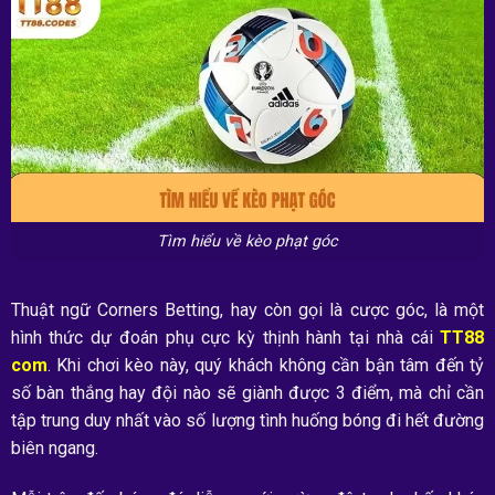
Tìm hiểu về kèo phạt góc
Thuật ngữ Corners Betting, hay còn gọi là cược góc, là một
hình thức dự đoán phụ cực kỳ thịnh hành tại nhà cái
TT88
com
. Khi chơi kèo này, quý khách không cần bận tâm đến tỷ
số bàn thắng hay đội nào sẽ giành được 3 điểm, mà chỉ cần
tập trung duy nhất vào số lượng tình huống bóng đi hết đường
biên ngang.