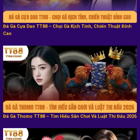
Đá Gà Cựa Dao TT88 – Chọi Gà Kịch Tính, Chiến Thuật Đỉnh
Cao
Đá Gà Thomo TT88 – Tìm Hiểu Sân Chơi Và Luật Thi Đấu 2026