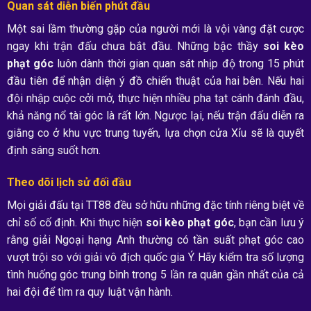
Quan sát diễn biến phút đầu
Một sai lầm thường gặp của người mới là vội vàng đặt cược
ngay khi trận đấu chưa bắt đầu. Những bậc thầy
soi kèo
phạt góc
luôn dành thời gian quan sát nhịp độ trong 15 phút
đầu tiên để nhận diện ý đồ chiến thuật của hai bên. Nếu hai
đội nhập cuộc cởi mở, thực hiện nhiều pha tạt cánh đánh đầu,
khả năng nổ tài góc là rất lớn. Ngược lại, nếu trận đấu diễn ra
giằng co ở khu vực trung tuyến, lựa chọn cửa Xỉu sẽ là quyết
định sáng suốt hơn.
Theo dõi lịch sử đối đầu
Mọi giải đấu tại TT88 đều sở hữu những đặc tính riêng biệt về
chỉ số cố định. Khi thực hiện
soi kèo phạt góc
, bạn cần lưu ý
rằng giải Ngoại hạng Anh thường có tần suất phạt góc cao
vượt trội so với giải vô địch quốc gia Ý. Hãy kiểm tra số lượng
tình huống góc trung bình trong 5 lần ra quân gần nhất của cả
hai đội để tìm ra quy luật vận hành.