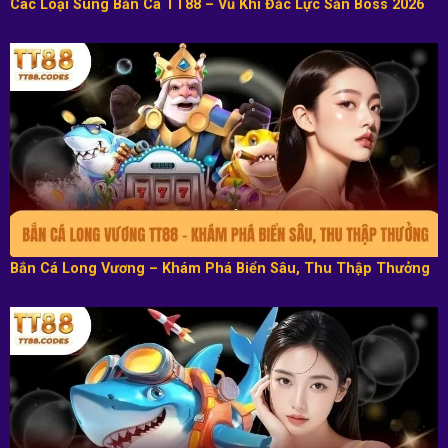
Các Loại Súng Bắn Cá TT88 – Vũ Khí Đắc Lực Săn Boss 2026
Bắn Cá Long Vương – Khám Phá Biển Sâu, Thu Thập Thưởng