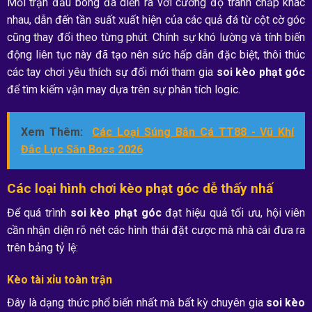
Mỗi trận đấu bóng đá diễn ra với cường độ tranh chấp khác
nhau, dẫn đến tần suất xuất hiện của các quả đá từ cột cờ góc
cũng thay đổi theo từng phút. Chính sự khó lường và tính biến
động liên tục này đã tạo nên sức hấp dẫn đặc biệt, thôi thúc
các tay chơi yêu thích sự đổi mới tham gia
soi kèo phạt góc
để tìm kiếm vận may dựa trên sự phân tích logic.
Xem Thêm:
Các Loại Súng Bắn Cá TT88 - Vũ Khí
Đắc Lực Săn Boss 2026
Các loại hình chơi kèo phạt góc dễ thấy nhấ
Để quá trình
soi kèo phạt góc
đạt hiệu quả tối ưu, hội viên
cần nhận diện rõ nét các hình thái đặt cược mà nhà cái đưa ra
trên bảng tỷ lệ:
Kèo tài xỉu toàn trận
Đây là dạng thức phổ biến nhất mà bất kỳ chuyên gia
soi kèo