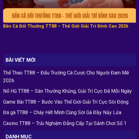
Bắn Cá Đổi Thưởng TT88 – Thế Giới Giải Trí Đỉnh Cao 2026
BÀI VIẾT MỚI
Thể Thao TT88 – Đấu Trường Cá Cược Cho Người Đam Mê
2026
Nổ Hũ TT88 – Săn Thưởng Khủng, Giải Trí Cực Đã Mỗi Ngày
Game Bài TT88 – Bước Vào Thế Giới Giải Trí Cực Sôi Động
Đá gà TT88 – Cháy Hết Mình Cùng Sới Gà Đầy Nảy Lửa
Casino TT88 – Trải Nghiệm Đẳng Cấp Tại Sảnh Chơi Số 1
DANH MỤC