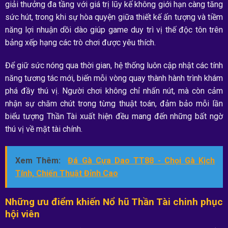
giải thưởng đa tầng với giá trị lũy kế không giới hạn càng tăng
sức hút, trong khi sự hòa quyện giữa thiết kế ấn tượng và tiềm
năng lợi nhuận dồi dào giúp game duy trì vị thế độc tôn trên
bảng xếp hạng các trò chơi được yêu thích.
Để giữ sức nóng qua thời gian, hệ thống luôn cập nhật các tính
năng tương tác mới, biến mỗi vòng quay thành hành trình khám
phá đầy thú vị. Người chơi không chỉ nhấn nút, mà còn cảm
nhận sự chăm chút trong từng thuật toán, đảm bảo mỗi lần
biểu tượng Thần Tài xuất hiện đều mang đến những bất ngờ
thú vị về mặt tài chính.
Xem Thêm:
Đá Gà Cựa Dao TT88 - Chọi Gà Kịch
Tính, Chiến Thuật Đỉnh Cao
Những ưu điểm khiến Nổ hũ Thần Tài chinh phục
hội viên