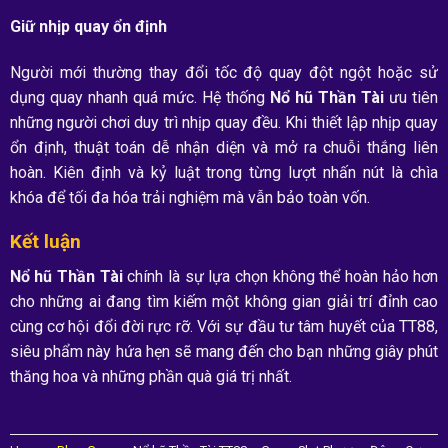
Giữ nhịp quay ổn định
Người mới thường thay đổi tốc độ quay đột ngột hoặc sử
dụng quay nhanh quá mức. Hệ thống
Nổ hũ Thần Tài
ưu tiên
những người chơi duy trì nhịp quay đều. Khi thiết lập nhịp quay
ổn định, thuật toán dễ nhận diện và mở ra chuỗi thắng liên
hoàn. Kiên định và kỷ luật trong từng lượt nhấn nút là chìa
khóa để tối đa hóa trải nghiệm mà vẫn bảo toàn vốn.
Kết luận
Nổ hũ Thần Tài
chính là sự lựa chọn không thể hoàn hảo hơn
cho những ai đang tìm kiếm một không gian giải trí đỉnh cao
cùng cơ hội đổi đời rực rỡ. Với sự đầu tư tâm huyết của TT88,
siêu phẩm này hứa hẹn sẽ mang đến cho bạn những giây phút
thăng hoa và những phần quà giá trị nhất.