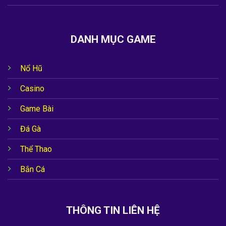
DANH MỤC GAME
Nổ Hũ
Casino
Game Bài
Đá Gà
Thể Thao
Bắn Cá
THÔNG TIN LIÊN HỆ