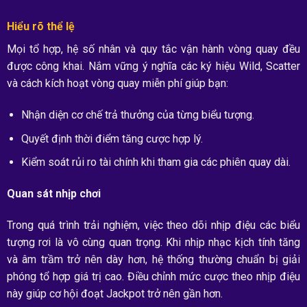
Hiểu rõ thể lệ
Mọi tổ hợp, hệ số nhân và quy tắc vận hành vòng quay đều
được công khai. Nắm vững ý nghĩa các ký hiệu Wild, Scatter
và cách kích hoạt vòng quay miễn phí giúp bạn:
Nhận diện cơ chế trả thưởng của từng biểu tượng.
Quyết định thời điểm tăng cược hợp lý.
Kiểm soát rủi ro tài chính khi tham gia các phiên quay dài.
Quan sát nhịp chơi
Trong quá trình trải nghiệm, việc theo dõi nhịp điệu các biểu
tượng rơi là vô cùng quan trọng. Khi nhịp nhạc kịch tính tăng
và âm trầm trở nên dày hơn, hệ thống thường chuẩn bị giải
phóng tổ hợp giá trị cao. Điều chỉnh mức cược theo nhịp điệu
này giúp cơ hội đoạt Jackpot trở nên gần hơn.