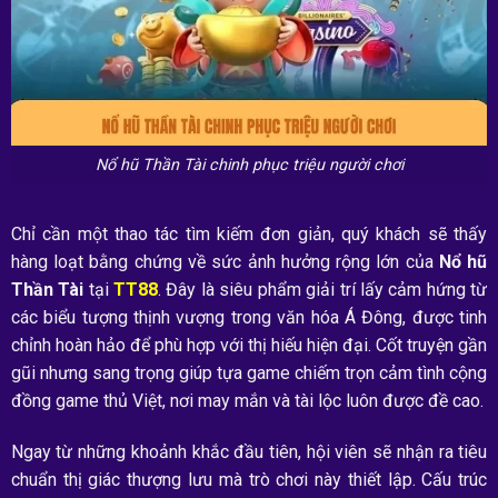
Nổ hũ Thần Tài chinh phục triệu người chơi
Chỉ cần một thao tác tìm kiếm đơn giản, quý khách sẽ thấy
hàng loạt bằng chứng về sức ảnh hưởng rộng lớn của
Nổ hũ
Thần Tài
tại
TT88
. Đây là siêu phẩm giải trí lấy cảm hứng từ
các biểu tượng thịnh vượng trong văn hóa Á Đông, được tinh
chỉnh hoàn hảo để phù hợp với thị hiếu hiện đại. Cốt truyện gần
gũi nhưng sang trọng giúp tựa game chiếm trọn cảm tình cộng
đồng game thủ Việt, nơi may mắn và tài lộc luôn được đề cao.
Ngay từ những khoảnh khắc đầu tiên, hội viên sẽ nhận ra tiêu
chuẩn thị giác thượng lưu mà trò chơi này thiết lập. Cấu trúc