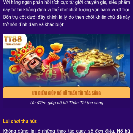
Với hàng ngàn phản hồi tích cực từ giới chuyên gia, siêu phẩm
này tự tin khẳng định vị thế nhờ chất lượng vận hành vượt trội.
Bốn trụ cột dưới đây chính là lý do then chốt khiến chủ đề này
trở nên đình đám và khác biệt:
Ưu điểm giúp nổ hũ Thần Tài tỏa sáng
Lối chơi thu hút
Không dừng lại ở những thao tác quay số đơn điệu,
Nổ hũ