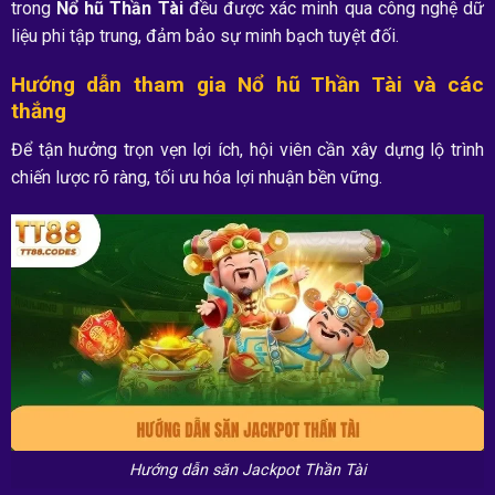
trong
Nổ hũ Thần Tài
đều được xác minh qua công nghệ dữ
liệu phi tập trung, đảm bảo sự minh bạch tuyệt đối.
Hướng dẫn tham gia Nổ hũ Thần Tài và các
thắng
Để tận hưởng trọn vẹn lợi ích, hội viên cần xây dựng lộ trình
chiến lược rõ ràng, tối ưu hóa lợi nhuận bền vững.
Hướng dẫn săn Jackpot Thần Tài