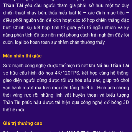
Thần Tài
yêu cầu người tham gia phải sở hữu một tư duy
chiến thuật nhạy bén: thấu hiểu luật lệ – xác định mục tiêu –
điều phối nguồn vốn để kích hoạt các tổ hợp chiến thắng đặc
biệt. Chính sự kết hợp tinh tế giữa yếu tố ngẫu nhiên và kỹ
năng phân tích đã tạo nên một phong cách trải nghiệm đầy lôi
cuốn, loại bỏ hoàn toàn sự nhàm chán thường thấy.
Mãn nhãn thị giác
Sức mạnh công nghệ được thể hiện rõ nét khi
Nổ hũ Thần Tài
sở hữu cấu hình đồ họa 4K/120FPS, kết hợp cùng hệ thống
giao diện người dùng được tối ưu hóa sâu sắc, giúp trò chơi
vận hành mượt mà trên mọi nền tảng thiết bị. Hình ảnh những
thỏi vàng rực rỡ, những linh vật huyền thoại và biểu tượng
Thần Tài phúc hậu được tái hiện qua công nghệ đổ bóng 3D
thế hệ mới.
Giá trị thưởng cao